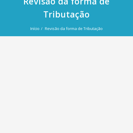
Revisão da forma de
Tributação
Início
Revisão da forma de Tributação
Revisão da forma de Tributação
Quando do encerramento de cada exercício social (dezembro
de cada ano), é preciso fazer a revisão da forma de tributação
exercida durante o ano calendário. Por isso, solicitamos
atenção especial de nossos clientes no sentido de agendar
com nossa equipe para tratar deste procedimento e, assim,
verificar a melhor forma de tributação. As opções são: Simples,
Lucro Presumido e Lucro Real.